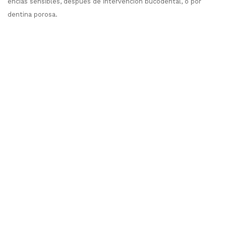
encías sensibles, después de intervención bucodental, o por
dentina porosa.