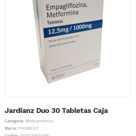
Jardianz Duo 30 Tabletas Caja
Categoria:
Medicamentos
Marca:
PROMECO
Codigo:
7501034645180