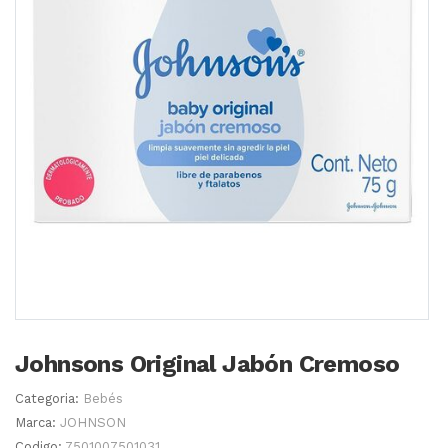
Johnsons Original Jabón Cremoso
Categoria:
Bebés
Marca:
JOHNSON
Codigo:
7501007501031