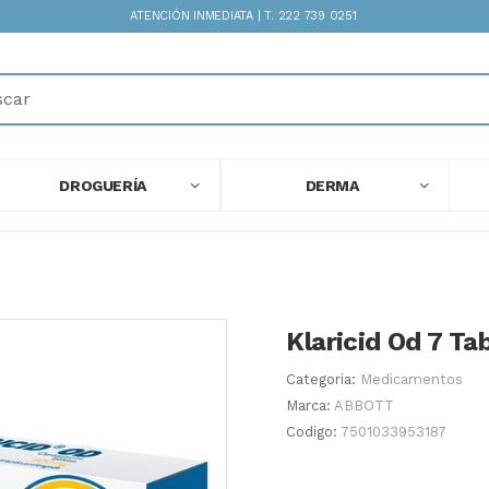
ATENCIÓN INMEDIATA | T. 222 739 0251
DROGUERÍA
DERMA
Klaricid Od 7 Ta
Categoria:
Medicamentos
Marca:
ABBOTT
Codigo:
7501033953187