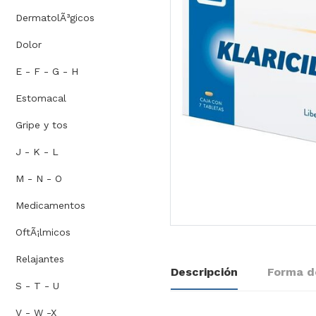
DermatolÃ³gicos
Dolor
E - F - G - H
Estomacal
Gripe y tos
J - K - L
M - N - O
Medicamentos
OftÃ¡lmicos
Relajantes
Descripción
Forma d
S - T - U
V - W -X