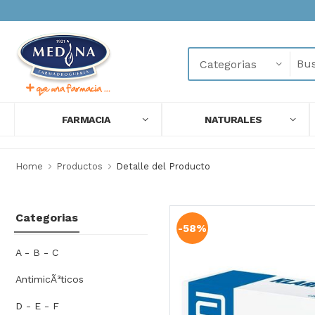
FARMACIA
NATURALES
Home
Productos
Detalle del Producto
Categorias
-58%
A - B - C
AntimicÃ³ticos
D - E - F