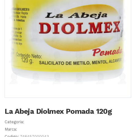
La Abeja Diolmex Pomada 120g
Categoria:
Marca:
Codigo:
748457000043