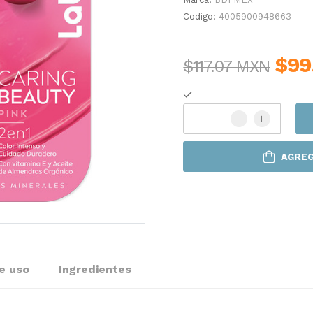
Codigo:
4005900948663
$99
$117.07 MXN
AGREG
e uso
Ingredientes