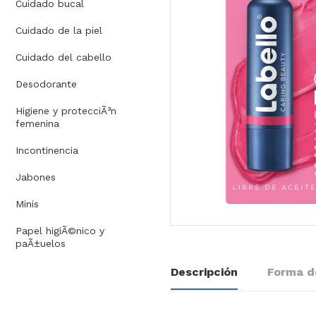
Cuidado bucal
Cuidado de la piel
Cuidado del cabello
Desodorante
Higiene y protecciÃ³n
femenina
Incontinencia
Jabones
Minis
Papel higiÃ©nico y
paÃ±uelos
Descripción
Forma d