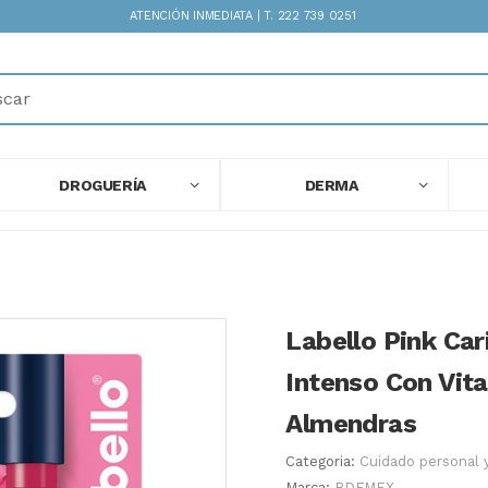
ATENCIÓN INMEDIATA | T. 222 739 0251
DROGUERÍA
DERMA
Labello Pink Car
Intenso Con Vit
Almendras
Categoria:
Cuidado personal 
Marca:
BDFMEX