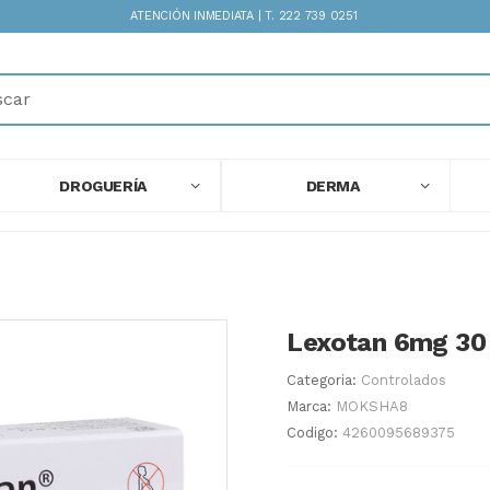
ATENCIÓN INMEDIATA | T. 222 739 0251
DROGUERÍA
DERMA
Lexotan 6mg 30
Categoria:
Controlados
Marca:
MOKSHA8
Codigo:
4260095689375