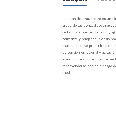
Lexotan (bromazepam) es un fárm
grupo de las benzodiacepinas, q
reducir la ansiedad, tensión y ag
calmante y relajante; a dosis má
musculares. Se prescribe para e
de tensión emocional y agitació
insomnio relacionado con ansieda
recomendarse debido a riesgo de
médica.