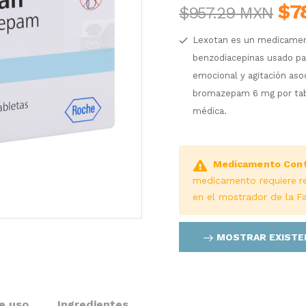
$7
$957.29 MXN
Lexotan es un medicamento
benzodiacepinas usado para
emocional y agitación aso
bromazepam 6 mg por tabl
médica.
Medicamento Cont
medicamento requiere r
en el mostrador de la F
MOSTRAR EXISTE
e uso
Ingredientes