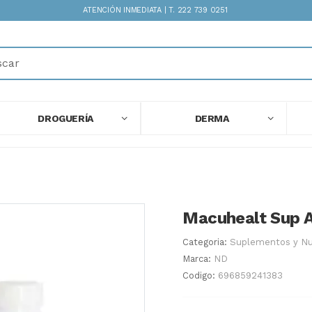
ATENCIÓN INMEDIATA | T. 222 739 0251
DROGUERÍA
DERMA
Macuhealt Sup A
Categoria:
Suplementos y Nu
Marca:
ND
Codigo:
696859241383