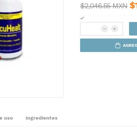
$
$2,046.55 MXN
AGREG
e uso
Ingredientes