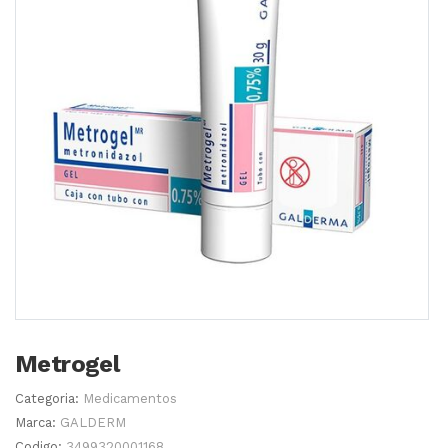
Metrogel
Categoria:
Medicamentos
Marca:
GALDERM
Codigo:
3499320001168