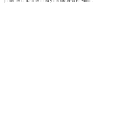
papel en la función ósea y del sistema nervioso.