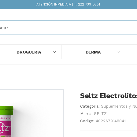
ATENCIÓN INMEDIATA | T. 222 739 0251
DROGUERÍA
DERMA
Seltz Electrolit
Categoria:
Suplementos y Nu
Marca:
SELTZ
Codigo:
4022679148841