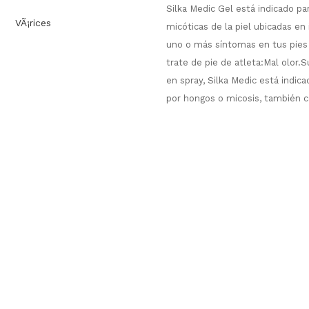
Silka Medic Gel está indicado par
VÃ¡rices
micóticas de la piel ubicadas en i
uno o más síntomas en tus pies
trate de pie de atleta:Mal olor
en spray, Silka Medic está indica
por hongos o micosis, también c