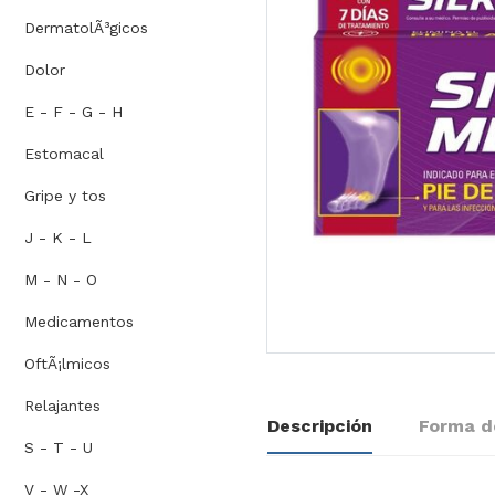
DermatolÃ³gicos
Dolor
E - F - G - H
Estomacal
Gripe y tos
J - K - L
M - N - O
Medicamentos
OftÃ¡lmicos
Relajantes
Descripción
Forma d
S - T - U
V - W -X