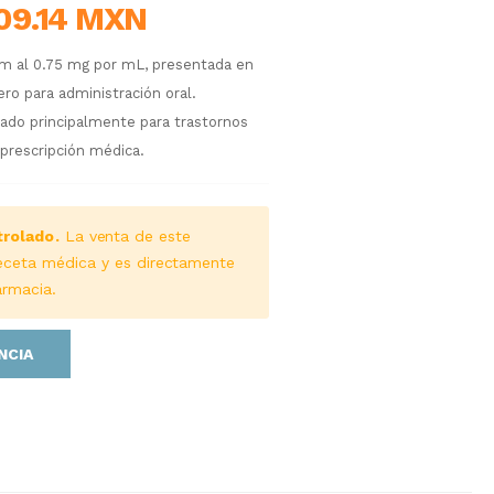
09.14 MXN
am al 0.75 mg por mL, presentada en
ro para administración oral.
icado principalmente para trastornos
 prescripción médica.
rolado.
La venta de este
eceta médica y es directamente
armacia.
NCIA