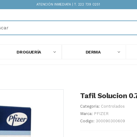
ATENCIÓN INMEDIATA | T. 222 739 0251
DROGUERÍA
DERMA
Tafil Solucion 0
Categoria:
Controlados
Marca:
PFIZER
Codigo:
300090300609