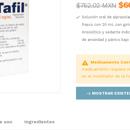
$6
$752.02 MXN
Solución oral de alprazol
frasco con 20 mL con gote
Ansiolítico y sedante ind
de ansiedad y pánico bajo
Medicamento Cont
medicamento requiere r
en el mostrador de la F
MOSTRAR EXISTE
e uso
Ingredientes