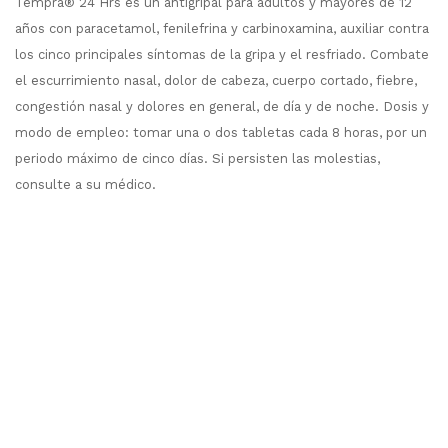
Tempra® 24 Hrs es un antigripal para adultos y mayores de 12
años con paracetamol, fenilefrina y carbinoxamina, auxiliar contra
los cinco principales síntomas de la gripa y el resfriado. Combate
el escurrimiento nasal, dolor de cabeza, cuerpo cortado, fiebre,
congestión nasal y dolores en general, de día y de noche. Dosis y
modo de empleo: tomar una o dos tabletas cada 8 horas, por un
periodo máximo de cinco días. Si persisten las molestias,
consulte a su médico.