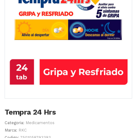
Tempra 24 Hrs
Categoria:
Medicamentos
Marca:
RKC
Codigo:
7501058793393