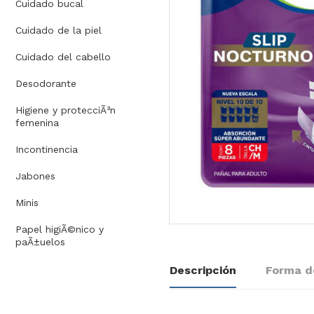
Cuidado bucal
Cuidado de la piel
Cuidado del cabello
Desodorante
Higiene y protecciÃ³n
femenina
Incontinencia
Jabones
Minis
Papel higiÃ©nico y
paÃ±uelos
Descripción
Forma d