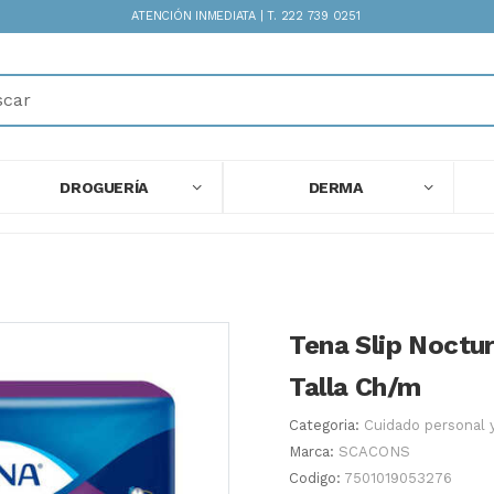
ATENCIÓN INMEDIATA | T. 222 739 0251
DROGUERÍA
DERMA
Tena Slip Noctu
Talla Ch/m
Categoria:
Cuidado personal 
Marca:
SCACONS
Codigo:
7501019053276